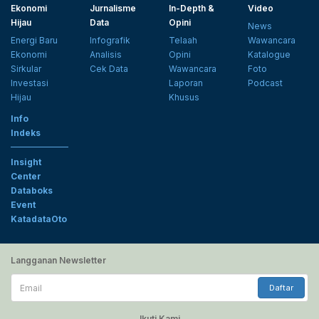
Ekonomi
Jurnalisme
In-Depth &
Video
Hijau
Data
Opini
News
Energi Baru
Infografik
Telaah
Wawancara
Ekonomi
Analisis
Opini
Katalogue
Sirkular
Cek Data
Wawancara
Foto
Investasi
Laporan
Podcast
Hijau
Khusus
Info
Indeks
Insight
Center
Databoks
Event
KatadataOto
Langganan Newsletter
Email
Daftar
Ikuti Kami