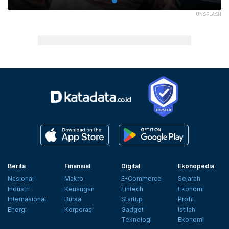
UNSPLASH
Berita
Finansial
Digital
Ekonopedia
Nasional
Makro
E-Commerce
Sejarah
Industri
Keuangan
Fintech
Ekonomi
Internasional
Bursa
Startup
Profil
Energi
Korporasi
Gadget
Istilah
Teknologi
Ekonomi