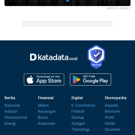
ANDOLU AGENCY
Berita
Finansial
Digital
Ekonopedia
Nasional
Makro
E-Commerce
Sejarah
Industri
Keuangan
Fintech
Ekonomi
Internasional
Bursa
Startup
Profil
Energi
Korporasi
Gadget
Istilah
Teknologi
Ekonomi