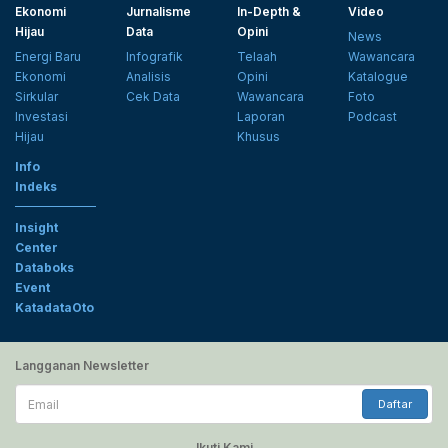
Ekonomi
Jurnalisme
In-Depth &
Video
Hijau
Data
Opini
News
Energi Baru
Infografik
Telaah
Wawancara
Ekonomi
Analisis
Opini
Katalogue
Sirkular
Cek Data
Wawancara
Foto
Investasi
Laporan
Podcast
Hijau
Khusus
Info
Indeks
Insight
Center
Databoks
Event
KatadataOto
Langganan Newsletter
Email
Daftar
Ikuti Kami