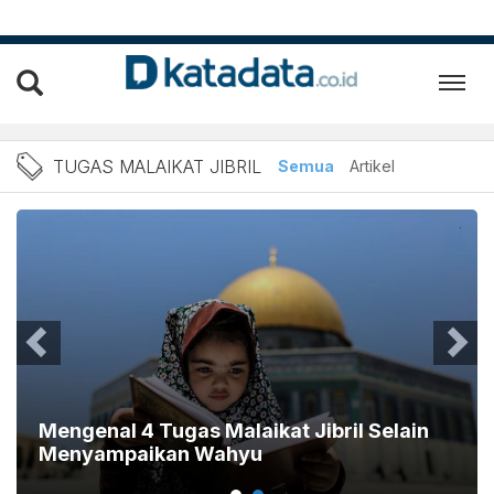
Berita Tugas Malaikat Jibr
TUGAS MALAIKAT JIBRIL
Semua
Artikel
Mengenal 4 Tugas Malaikat Jibril Selain
Menyampaikan Wahyu