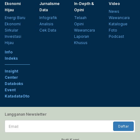
Ekonomi
Jurnalisme
In-Depth &
Video
Hijau
Data
Opini
News
Energi Baru
Infografik
Telaah
Wawancara
Ekonomi
Analisis
Opini
Katalogue
Sirkular
Cek Data
Wawancara
Foto
Investasi
Laporan
Podcast
Hijau
Khusus
Info
Indeks
Insight
Center
Databoks
Event
KatadataOto
Langganan Newsletter
Email
Daftar
Ikuti Kami