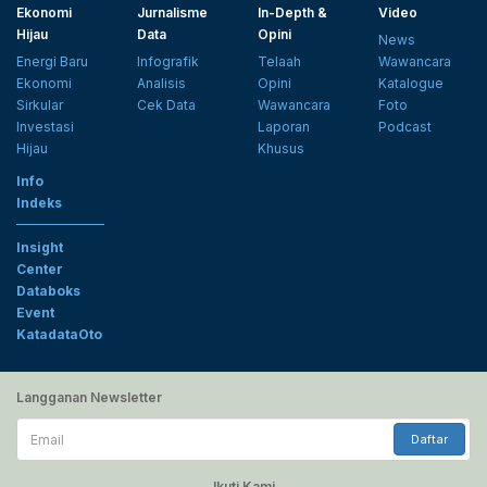
Ekonomi
Jurnalisme
In-Depth &
Video
Hijau
Data
Opini
News
Energi Baru
Infografik
Telaah
Wawancara
Ekonomi
Analisis
Opini
Katalogue
Sirkular
Cek Data
Wawancara
Foto
Investasi
Laporan
Podcast
Hijau
Khusus
Info
Indeks
Insight
Center
Databoks
Event
KatadataOto
Langganan Newsletter
Email
Daftar
Ikuti Kami