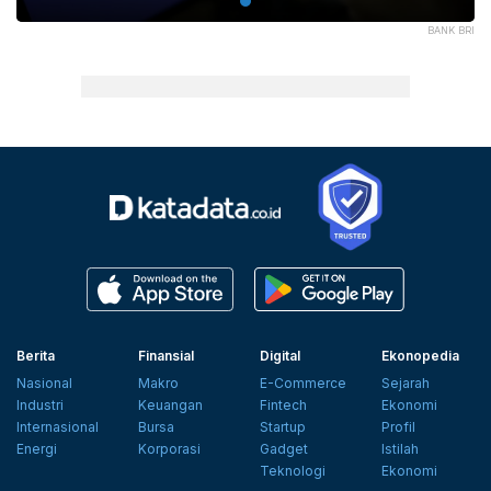
BANK BRI
Berita
Finansial
Digital
Ekonopedia
Nasional
Makro
E-Commerce
Sejarah
Industri
Keuangan
Fintech
Ekonomi
Internasional
Bursa
Startup
Profil
Energi
Korporasi
Gadget
Istilah
Teknologi
Ekonomi