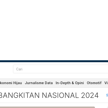
konomi Hijau
Jurnalisme Data
In-Depth & Opini
Otomotif
V
gkitan Nasional 2024 Terb
BANGKITAN NASIONAL 2024