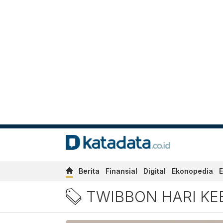
Berita
Finansial
Digital
Ekonopedia
E
Berita Twibbon Hari Keban
TWIBBON HARI KE