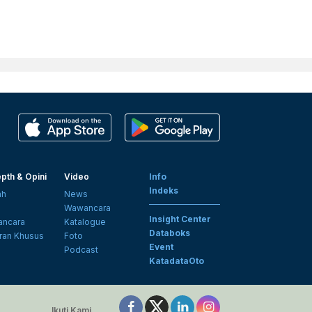
pth & Opini
Video
Info
Indeks
ah
News
i
Wawancara
Insight Center
ncara
Katalogue
Databoks
ran Khusus
Foto
Event
Podcast
KatadataOto
Ikuti Kami