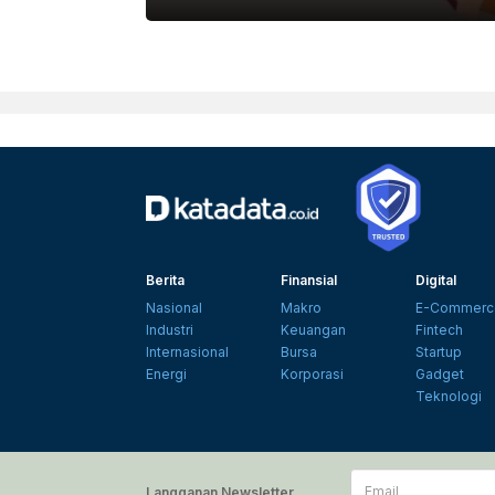
Berita
Finansial
Digital
Nasional
Makro
E-Commerc
Industri
Keuangan
Fintech
Internasional
Bursa
Startup
Energi
Korporasi
Gadget
Teknologi
Email
Langganan Newsletter