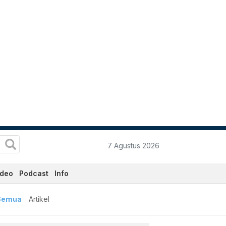
7 Agustus 2026
ideo
Podcast
Info
aru dan Terkini Hari Ini -
Semua
Artikel