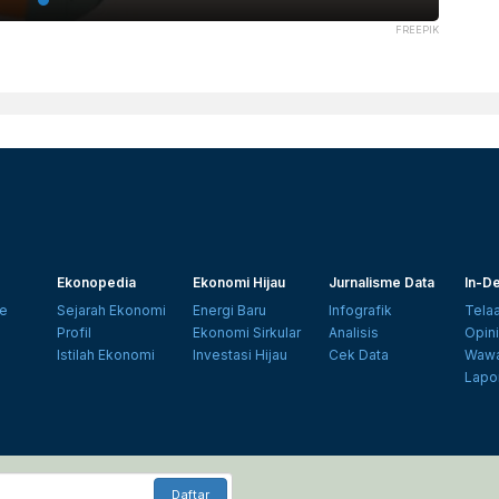
FREEPIK
Ekonopedia
Ekonomi Hijau
Jurnalisme Data
In-De
e
Sejarah Ekonomi
Energi Baru
Infografik
Tela
Profil
Ekonomi Sirkular
Analisis
Opin
Istilah Ekonomi
Investasi Hijau
Cek Data
Wawa
Lapo
Daftar