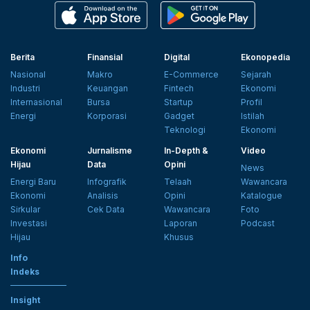
Berita
Finansial
Digital
Ekonopedia
Nasional
Makro
E-Commerce
Sejarah
Industri
Keuangan
Fintech
Ekonomi
Internasional
Bursa
Startup
Profil
Energi
Korporasi
Gadget
Istilah
Teknologi
Ekonomi
Ekonomi
Jurnalisme
In-Depth &
Video
Hijau
Data
Opini
News
Energi Baru
Infografik
Telaah
Wawancara
Ekonomi
Analisis
Opini
Katalogue
Sirkular
Cek Data
Wawancara
Foto
Investasi
Laporan
Podcast
Hijau
Khusus
Info
Indeks
Insight