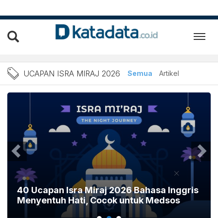
Berita Ucapan Isra Miraj 2
UCAPAN ISRA MIRAJ 2026
Semua
Artikel
40 Ucapan Isra Miraj 2026 Bahasa Inggris
Menyentuh Hati, Cocok untuk Medsos