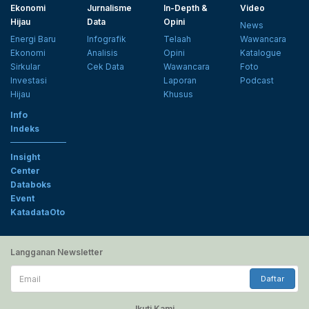
Ekonomi
Jurnalisme
In-Depth &
Video
Hijau
Data
Opini
News
Energi Baru
Infografik
Telaah
Wawancara
Ekonomi
Analisis
Opini
Katalogue
Sirkular
Cek Data
Wawancara
Foto
Investasi
Laporan
Podcast
Hijau
Khusus
Info
Indeks
Insight
Center
Databoks
Event
KatadataOto
Langganan Newsletter
Email
Daftar
Ikuti Kami