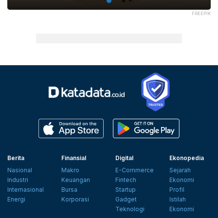
FREEPIK
Berita
Finansial
Digital
Ekonopedia
Nasional
Makro
E-Commerce
Sejarah
Industri
Keuangan
Fintech
Ekonomi
Internasional
Bursa
Startup
Profil
Energi
Korporasi
Gadget
Istilah
Teknologi
Ekonomi