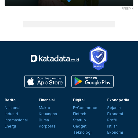
FREEPIK
Berita
Finansial
Digital
Ekonopedia
Nasional
Makro
E-Commerce
Sejarah
Industri
Keuangan
Fintech
Ekonomi
Internasional
Bursa
Startup
Profil
Energi
Korporasi
Gadget
Istilah
Teknologi
Ekonomi