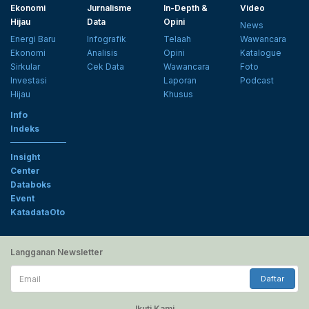
Ekonomi
Jurnalisme
In-Depth &
Video
Hijau
Data
Opini
News
Energi Baru
Infografik
Telaah
Wawancara
Ekonomi
Analisis
Opini
Katalogue
Sirkular
Cek Data
Wawancara
Foto
Investasi
Laporan
Podcast
Hijau
Khusus
Info
Indeks
Insight
Center
Databoks
Event
KatadataOto
Langganan Newsletter
Email
Daftar
Ikuti Kami