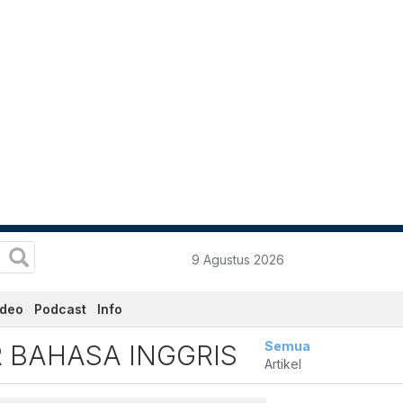
9 Agustus 2026
ideo
Podcast
Info
sa Inggris Terbaru dan Te
Semua
 BAHASA INGGRIS
Artikel