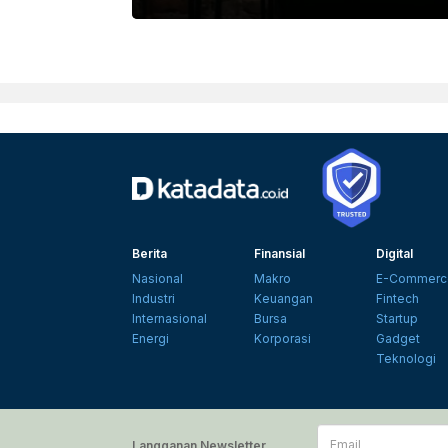
Berita
Finansial
Digital
Nasional
Makro
E-Commerc
Industri
Keuangan
Fintech
Internasional
Bursa
Startup
Energi
Korporasi
Gadget
Teknologi
Email
Langganan Newsletter