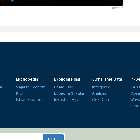
PEXELS
Ekonopedia
Ekonomi Hijau
Jurnalisme Data
In-De
e
Sejarah Ekonomi
Energi Baru
Infografik
Tela
Profil
Ekonomi Sirkular
Analisis
Opin
Istilah Ekonomi
Investasi Hijau
Cek Data
Wawa
Lapo
Daftar