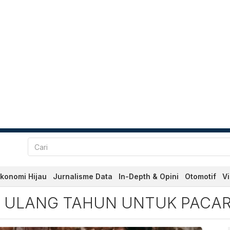
konomi Hijau
Jurnalisme Data
In-Depth & Opini
Otomotif
V
ng Tahun untuk Pacar Baha
 ULANG TAHUN UNTUK PACAR