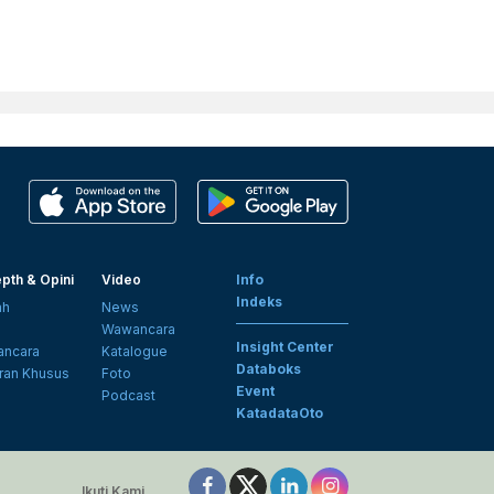
pth & Opini
Video
Info
Indeks
ah
News
i
Wawancara
Insight Center
ncara
Katalogue
Databoks
ran Khusus
Foto
Event
Podcast
KatadataOto
Ikuti Kami