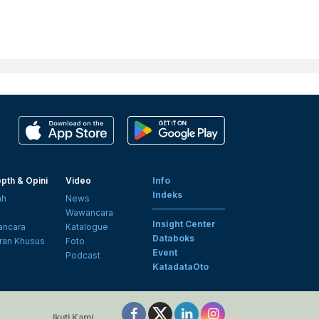
pth & Opini
Video
Info
Indeks
ah
News
i
Wawancara
Insight Center
ncara
Katalogue
Databoks
ran Khusus
Foto
Event
Podcast
KatadataOto
Ikuti Kami