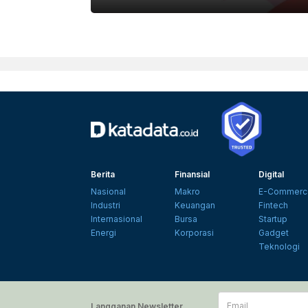
UNSPLASH
Berita
Finansial
Digital
Nasional
Makro
E-Commerc
Industri
Keuangan
Fintech
Internasional
Bursa
Startup
Energi
Korporasi
Gadget
Teknologi
Email
Langganan Newsletter