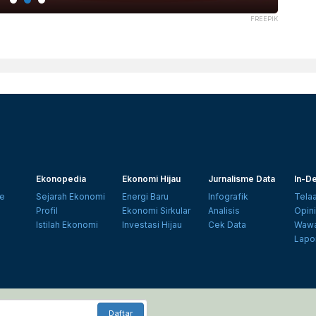
FREEPIK
Ekonopedia
Ekonomi Hijau
Jurnalisme Data
In-De
e
Sejarah Ekonomi
Energi Baru
Infografik
Tela
Profil
Ekonomi Sirkular
Analisis
Opin
Istilah Ekonomi
Investasi Hijau
Cek Data
Wawa
Lapo
Daftar