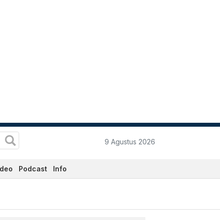
9 Agustus 2026
ideo
Podcast
Info
kini Hari Ini - Katadata.