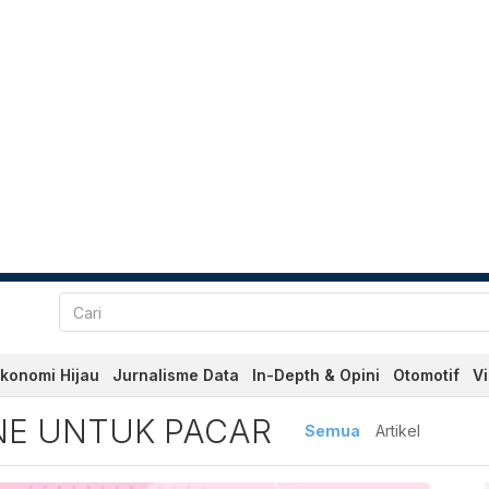
konomi Hijau
Jurnalisme Data
In-Depth & Opini
Otomotif
V
ntuk Pacar Terbaru dan Ter
NE UNTUK PACAR
Semua
Artikel