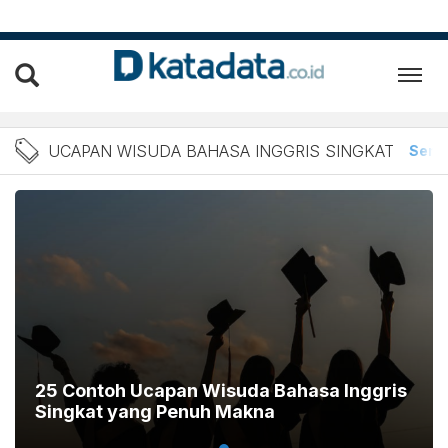
Berita Ucapan Wisuda Baha
UCAPAN WISUDA BAHASA INGGRIS SINGKAT
Sem
25 Contoh Ucapan Wisuda Bahasa Inggris
Singkat yang Penuh Makna