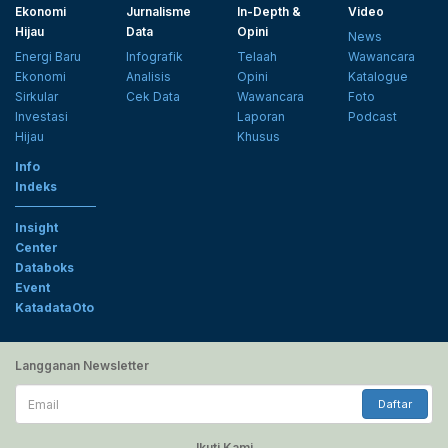
Ekonomi
Jurnalisme
In-Depth &
Video
Hijau
Data
Opini
News
Energi Baru
Infografik
Telaah
Wawancara
Ekonomi
Analisis
Opini
Katalogue
Sirkular
Cek Data
Wawancara
Foto
Investasi
Laporan
Podcast
Hijau
Khusus
Info
Indeks
Insight
Center
Databoks
Event
KatadataOto
Langganan Newsletter
Email
Daftar
Ikuti Kami