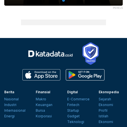
PEXELS
Berita
Finansial
Digital
Ekonopedia
Nasional
Makro
E-Commerce
Sejarah
Industri
Keuangan
Fintech
Ekonomi
Internasional
Bursa
Startup
Profil
Energi
Korporasi
Gadget
Istilah
Teknologi
Ekonomi