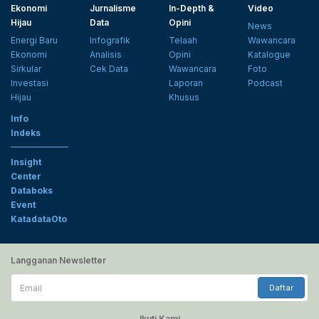
Ekonomi
Jurnalisme
In-Depth &
Video
Hijau
Data
Opini
News
Energi Baru
Infografik
Telaah
Wawancara
Ekonomi
Analisis
Opini
Katalogue
Sirkular
Cek Data
Wawancara
Foto
Investasi
Laporan
Podcast
Hijau
Khusus
Info
Indeks
Insight
Center
Databoks
Event
KatadataOto
Langganan Newsletter
Email
Daftar
Ikuti Kami