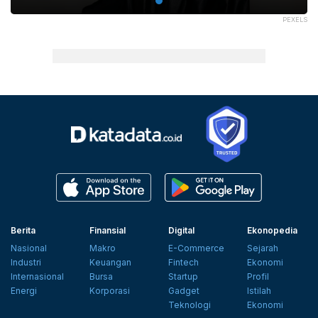
PEXELS
Berita
Finansial
Digital
Ekonopedia
Nasional
Makro
E-Commerce
Sejarah
Industri
Keuangan
Fintech
Ekonomi
Internasional
Bursa
Startup
Profil
Energi
Korporasi
Gadget
Istilah
Teknologi
Ekonomi