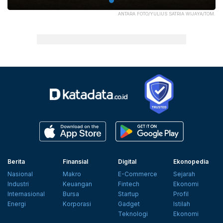
ANTARA FOTO/YULIUS SATRIA WIJAYA/TOM.
Berita
Finansial
Digital
Ekonopedia
Nasional
Makro
E-Commerce
Sejarah
Industri
Keuangan
Fintech
Ekonomi
Internasional
Bursa
Startup
Profil
Energi
Korporasi
Gadget
Istilah
Teknologi
Ekonomi