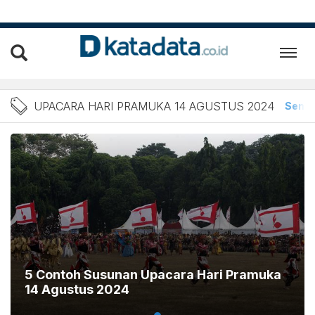
Berita Upacara Hari Pramu
UPACARA HARI PRAMUKA 14 AGUSTUS 2024
Semu
5 Contoh Susunan Upacara Hari Pramuka
14 Agustus 2024