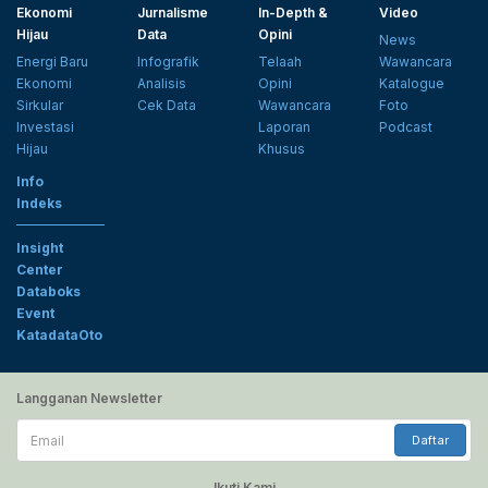
Ekonomi
Jurnalisme
In-Depth &
Video
Hijau
Data
Opini
News
Energi Baru
Infografik
Telaah
Wawancara
Ekonomi
Analisis
Opini
Katalogue
Sirkular
Cek Data
Wawancara
Foto
Investasi
Laporan
Podcast
Hijau
Khusus
Info
Indeks
Insight
Center
Databoks
Event
KatadataOto
Langganan Newsletter
Email
Daftar
Ikuti Kami