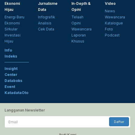
Ekonomi
Jurnalisme
In-Depth &
Video
Hijau
Data
Opini
News
Energi Baru
Infografik
Telaah
Wawancara
Ekonomi
Analisis
Opini
Katalogue
Sirkular
Cek Data
Wawancara
Foto
Investasi
Laporan
Podcast
Hijau
Khusus
Info
Indeks
Insight
Center
Databoks
Event
KatadataOto
Langganan Newsletter
Email
Daftar
Ikuti Kami