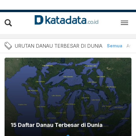
Berita Urutan Danau Terbe
URUTAN DANAU TERBESAR DI DUNIA
Semua
Artik
15 Daftar Danau Terbesar di Dunia