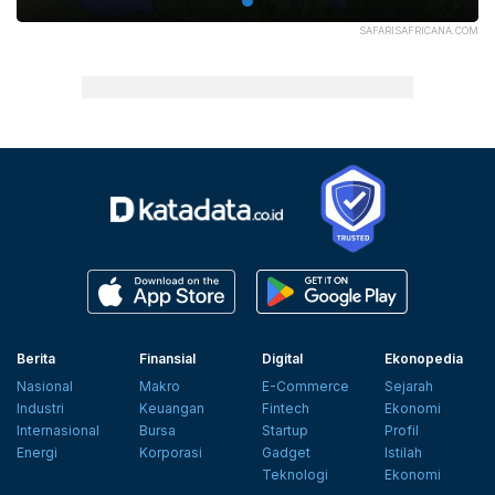
SAFARISAFRICANA.COM
Berita
Finansial
Digital
Ekonopedia
Nasional
Makro
E-Commerce
Sejarah
Industri
Keuangan
Fintech
Ekonomi
Internasional
Bursa
Startup
Profil
Energi
Korporasi
Gadget
Istilah
Teknologi
Ekonomi