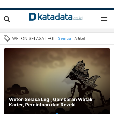
Berita Weton Selasa legi T
WETON SELASA LEGI
Semua
Artikel
Weton Selasa Legi, Gambaran Watak,
Karier, Percintaan dan Rezeki