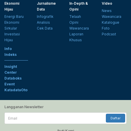
Ekonomi
Jurnalisme
In-Depth &
Video
Hijau
Data
Opini
News
Energi Baru
Infografik
Telaah
Wawancara
Ekonomi
Analisis
Opini
Katalogue
Sirkular
Cek Data
Wawancara
Foto
Investasi
Laporan
Podcast
Hijau
Khusus
Info
Indeks
Insight
Center
Databoks
Event
KatadataOto
Langganan Newsletter
Email
Daftar
Ikuti Kami