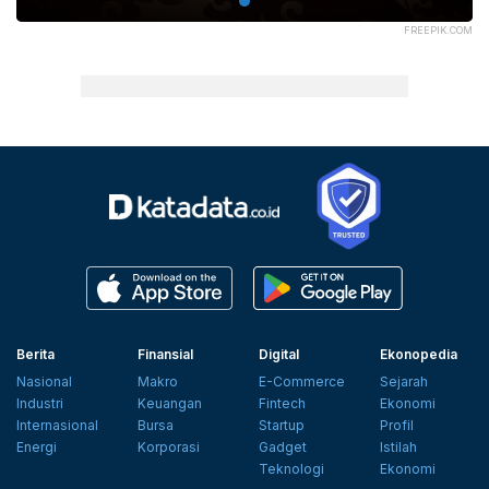
FREEPIK.COM
Berita
Finansial
Digital
Ekonopedia
Nasional
Makro
E-Commerce
Sejarah
Industri
Keuangan
Fintech
Ekonomi
Internasional
Bursa
Startup
Profil
Energi
Korporasi
Gadget
Istilah
Teknologi
Ekonomi