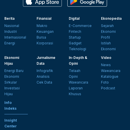
Berita
Finansial
Digital
Ekonopedia
Nasional
Makro
E-Commerce
Sejarah
Industri
Keuangan
Fintech
Ekonomi
Internasional
Bursa
Startup
Profil
Energi
Korporasi
Gadget
Istilah
Teknologi
Ekonomi
Ekonomi
Jurnalisme
In-Depth &
Video
Hijau
Data
Opini
News
Energi Baru
Infografik
Telaah
Wawancara
Ekonomi
Analisis
Opini
Katalogue
Sirkular
Cek Data
Wawancara
Foto
Investasi
Laporan
Podcast
Hijau
Khusus
Info
Indeks
Insight
Center