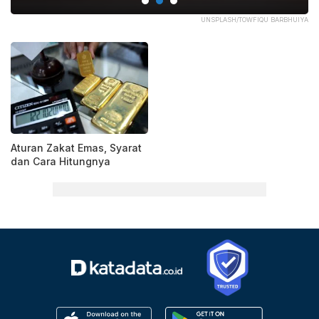
PIK
UNSPLASH/TOWFIQU BARBHUIYA
Aturan Zakat Emas, Syarat
dan Cara Hitungnya