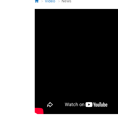
Video
News