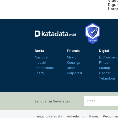
Vide
Digun
Harg
Berita
Finansial
Digital
Nasional
Makro
E-Commerc
Industri
Keuangan
Fintech
Internasional
Bursa
Startup
Energi
Korporasi
Gadget
Teknologi
Email
Langganan Newsletter
Tentang Katadata
Advertising
Karier
Pedoman 