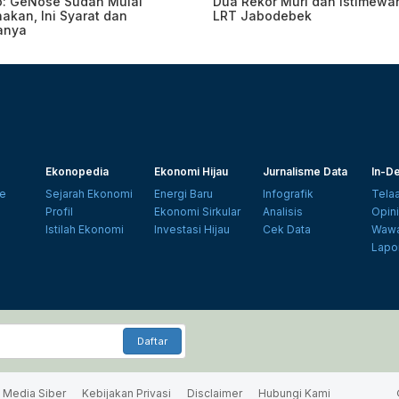
o: GeNose Sudah Mulai
Dua Rekor Muri dan Istimewa
akan, Ini Syarat dan
LRT Jabodebek
anya
Ekonopedia
Ekonomi Hijau
Jurnalisme Data
In-De
e
Sejarah Ekonomi
Energi Baru
Infografik
Tela
Profil
Ekonomi Sirkular
Analisis
Opin
Istilah Ekonomi
Investasi Hijau
Cek Data
Wawa
Lapo
Daftar
Media Siber
Kebijakan Privasi
Disclaimer
Hubungi Kami