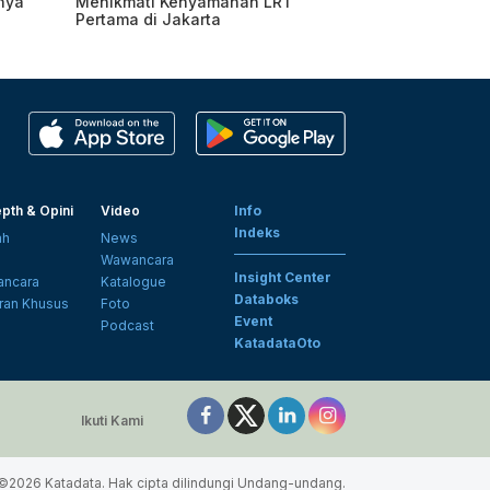
nya
Menikmati Kenyamanan LRT
Pertama di Jakarta
pth & Opini
Video
Info
Indeks
ah
News
i
Wawancara
Insight Center
ncara
Katalogue
Databoks
ran Khusus
Foto
Event
Podcast
KatadataOto
Ikuti Kami
©2026 Katadata. Hak cipta dilindungi Undang-undang.