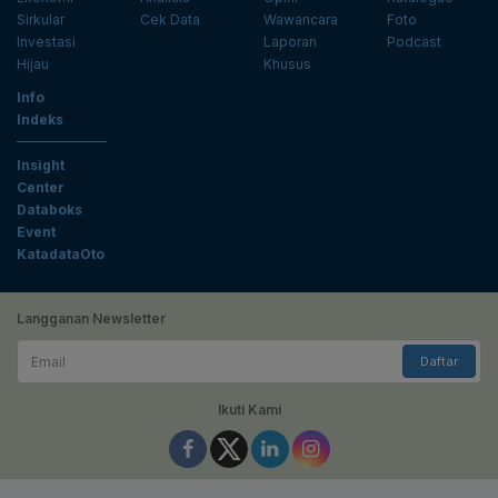
Sirkular
Cek Data
Wawancara
Foto
Investasi
Laporan
Podcast
Hijau
Khusus
Info
Indeks
Insight
Center
Databoks
Event
KatadataOto
Langganan Newsletter
Email
Daftar
Ikuti Kami