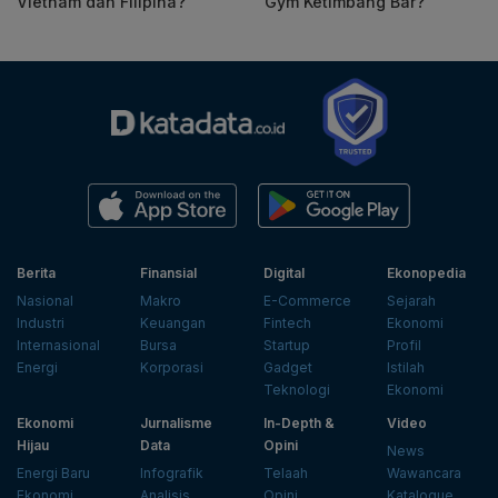
Vietnam dan Filipina?
Gym Ketimbang Bar?
Berita
Finansial
Digital
Ekonopedia
Nasional
Makro
E-Commerce
Sejarah
Industri
Keuangan
Fintech
Ekonomi
Internasional
Bursa
Startup
Profil
Energi
Korporasi
Gadget
Istilah
Teknologi
Ekonomi
Ekonomi
Jurnalisme
In-Depth &
Video
Hijau
Data
Opini
News
Energi Baru
Infografik
Telaah
Wawancara
Ekonomi
Analisis
Opini
Katalogue