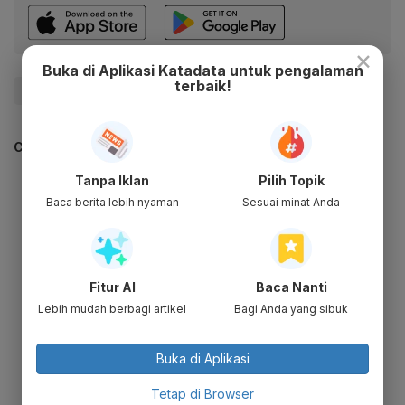
×
Buka di Aplikasi Katadata untuk pengalaman
terbaik!
#Tes PCR
#harga tes pcr
#Tes PCR dan Antigen
CEK JUGA DATA INI
Tanpa Iklan
Pilih Topik
Baca berita lebih nyaman
Sesuai minat Anda
Fitur AI
Baca Nanti
Lebih mudah berbagi artikel
Bagi Anda yang sibuk
Buka di Aplikasi
Tetap di Browser