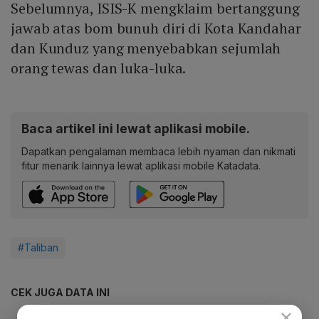
Sebelumnya, ISIS-K mengklaim bertanggung
jawab atas bom bunuh diri di Kota Kandahar
dan Kunduz yang menyebabkan sejumlah
orang tewas dan luka-luka.
Baca artikel ini lewat aplikasi mobile.
Dapatkan pengalaman membaca lebih nyaman dan nikmati
fitur menarik lainnya lewat aplikasi mobile Katadata.
#Taliban
CEK JUGA DATA INI
×