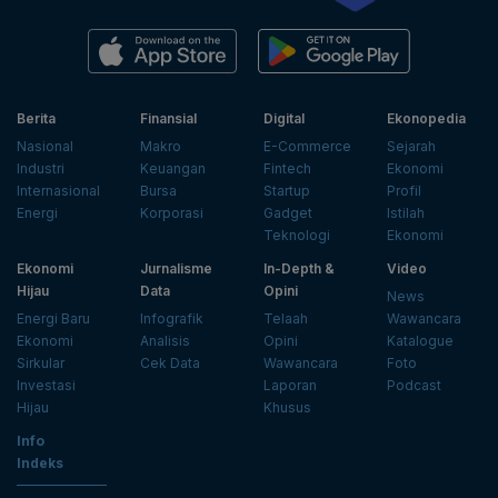
Berita
Finansial
Digital
Ekonopedia
Nasional
Makro
E-Commerce
Sejarah
Industri
Keuangan
Fintech
Ekonomi
Internasional
Bursa
Startup
Profil
Energi
Korporasi
Gadget
Istilah
Teknologi
Ekonomi
Ekonomi
Jurnalisme
In-Depth &
Video
Hijau
Data
Opini
News
Energi Baru
Infografik
Telaah
Wawancara
Ekonomi
Analisis
Opini
Katalogue
Sirkular
Cek Data
Wawancara
Foto
Investasi
Laporan
Podcast
Hijau
Khusus
Info
Indeks