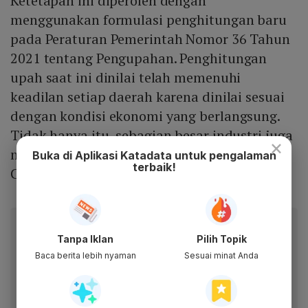
Ketetapan ini diperoleh dengan
menggunakan formulasi penghitungan baru
pada Peraturan Pemerintah Nomor 36 Tahun
2021 tentang Pengupahan. Penghitungan
upah saat ini dinilai telah memenuhi
keadilan setiap daerah karena dinilai sesuai
dengan kondisi ekonomi yang berlangsung.
Tidak hanya itu, sebagian besar industri juga
×
masih mengalami tekanan akibat pandemi
Buka di Aplikasi Katadata untuk pengalaman
terbaik!
Covid-19.
Baca artikel ini lewat aplikasi mobile.
Tanpa Iklan
Pilih Topik
Dapatkan pengalaman membaca lebih nyaman dan nikmati
Baca berita lebih nyaman
Sesuai minat Anda
fitur menarik lainnya lewat aplikasi mobile Katadata.