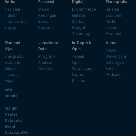
Berita
Finansial
Digital
Ekonopedia
Nasional
Makro
E-Commerce
Sejarah
Industri
Keuangan
Fintech
Ekonomi
Internasional
Bursa
Startup
Profil
Energi
Korporasi
Gadget
Istilah
Teknologi
Ekonomi
Ekonomi
Jurnalisme
In-Depth &
Video
Hijau
Data
Opini
News
Energi Baru
Infografik
Telaah
Wawancara
Ekonomi
Analisis
Opini
Katalogue
Sirkular
Cek Data
Wawancara
Foto
Investasi
Laporan
Podcast
Hijau
Khusus
Info
Indeks
Insight
Center
Databoks
Event
KatadataOto