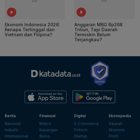
Ekonomi Indonesia 2026:
Anggaran MBG Rp268
Kenapa Tertinggal dari
Triliun, Tapi Daerah
Vietnam dan Filipina?
Termiskin Belum
Terjangkau?
Berita
Finansial
Digital
Ekonopedia
Nasional
Makro
E-Commerce
Sejarah
Industri
Keuangan
Fintech
Ekonomi
Internasional
Bursa
Startup
Profil