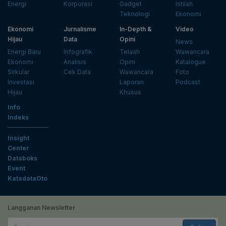
Energi
Korporasi
Gadget
Istilah
Teknologi
Ekonomi
Ekonomi
Jurnalisme
In-Depth &
Video
Hijau
Data
Opini
News
Energi Baru
Infografik
Telaah
Wawancara
Ekonomi
Analisis
Opini
Katalogue
Sirkular
Cek Data
Wawancara
Foto
Investasi
Laporan
Podcast
Hijau
Khusus
Info
Indeks
Insight
Center
Databoks
Event
KatadataOto
Langganan Newsletter
Email