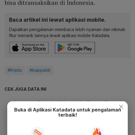
bisa ditransaksikan di Indonesia.
Baca artikel ini lewat aplikasi mobile.
Dapatkan pengalaman membaca lebih nyaman dan nikmati
fitur menarik lainnya lewat aplikasi mobile Katadata.
#Kripto
#bappebti
CEK JUGA DATA INI
×
Buka di Aplikasi Katadata untuk pengalaman
terbaik!