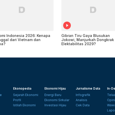
omi Indonesia 2026: Kenapa
Gibran Tiru Gaya Blusukan
nggal dari Vietnam dan
Jokowi, Manjurkah Dongkrak
ina?
Elektabilitas 2029?
Ekonopedia
Ekonomi Hijau
Jurnalisme Data
In-De
e
Sejarah Ekonomi
Energi Baru
Infografik
Tela
Profil
Ekonomi Sirkular
Analisis
Opin
Istilah Ekonomi
Investasi Hijau
Cek Data
Wawa
Lapo