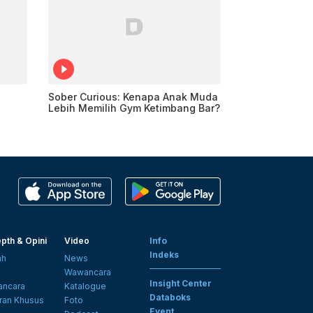
Sober Curious: Kenapa Anak Muda
Lebih Memilih Gym Ketimbang Bar?
pth & Opini
Video
Info
Indeks
ah
News
i
Wawancara
Insight Center
ncara
Katalogue
Databoks
ran Khusus
Foto
Event