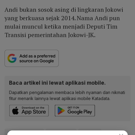
Andi bukan sosok asing di lingkaran Jokowi
yang berkuasa sejak 2014. Nama Andi pun
mulai muncul ketika menjadi Deputi Tim
Transisi pemerintahan Jokowi-JK.
Baca artikel ini lewat aplikasi mobile.
Dapatkan pengalaman membaca lebih nyaman dan nikmati
fitur menarik lainnya lewat aplikasi mobile Katadata.
#Andi Widjajanto
#Lemhannas
#Jokowi