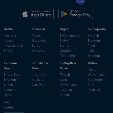
Berita
Finansial
Digital
Ekonopedia
Nasional
Makro
E-Commerce
Sejarah
Industri
Keuangan
Fintech
Ekonomi
Internasional
Bursa
Startup
Profil
Energi
Korporasi
Gadget
Istilah
Teknologi
Ekonomi
Ekonomi
Jurnalisme
In-Depth &
Video
Hijau
Data
Opini
News
Energi Baru
Infografik
Telaah
Wawancara
Ekonomi
Analisis
Opini
Katalogue
Sirkular
Cek Data
Wawancara
Foto
Investasi
Laporan
Podcast
Hijau
Khusus
Info
Indeks