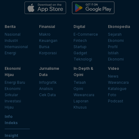
Berita
Finansial
Digital
Ekonopedia
Nasional
Makro
E-Commerce
Sejarah
Industri
Keuangan
Fintech
Ekonomi
Internasional
Bursa
Startup
Profil
Energi
Korporasi
Gadget
Istilah
Teknologi
Ekonomi
Ekonomi
Jurnalisme
In-Depth &
Video
Hijau
Data
Opini
News
Energi Baru
Infografik
Telaah
Wawancara
Ekonomi
Analisis
Opini
Katalogue
Sirkular
Cek Data
Wawancara
Foto
Investasi
Laporan
Podcast
Hijau
Khusus
Info
Indeks
Insight