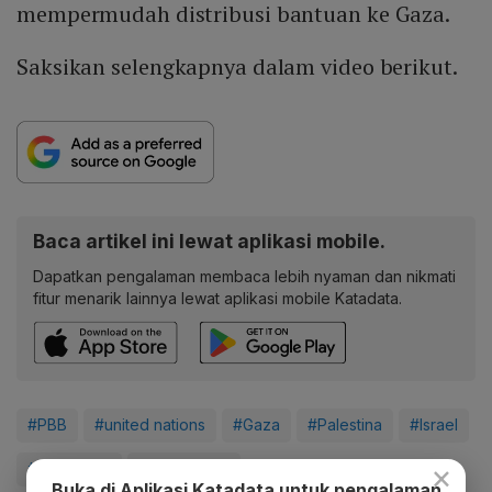
mempermudah distribusi bantuan ke Gaza.
Saksikan selengkapnya dalam video berikut.
Baca artikel ini lewat aplikasi mobile.
Dapatkan pengalaman membaca lebih nyaman dan nikmati
fitur menarik lainnya lewat aplikasi mobile Katadata.
#PBB
#united nations
#Gaza
#Palestina
#Israel
×
#Geopolitik
#Update Me
Buka di Aplikasi Katadata untuk pengalaman