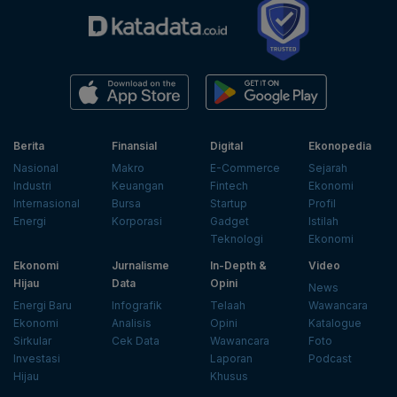
Berita
Finansial
Digital
Ekonopedia
Nasional
Makro
E-Commerce
Sejarah
Industri
Keuangan
Fintech
Ekonomi
Internasional
Bursa
Startup
Profil
Energi
Korporasi
Gadget
Istilah
Teknologi
Ekonomi
Ekonomi
Jurnalisme
In-Depth &
Video
Hijau
Data
Opini
News
Energi Baru
Infografik
Telaah
Wawancara
Ekonomi
Analisis
Opini
Katalogue
Sirkular
Cek Data
Wawancara
Foto
Investasi
Laporan
Podcast
Hijau
Khusus