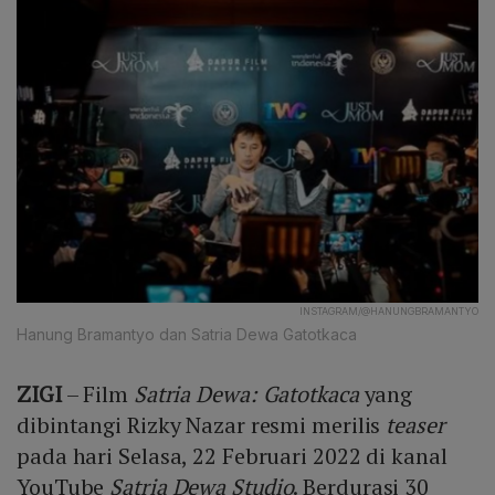
INSTAGRAM/@HANUNGBRAMANTYO
Hanung Bramantyo dan Satria Dewa Gatotkaca
ZIGI
– Film
Satria Dewa: Gatotkaca
yang
dibintangi Rizky Nazar resmi merilis
teaser
pada hari Selasa, 22 Februari 2022 di kanal
YouTube
Satria Dewa Studio
. Berdurasi 30