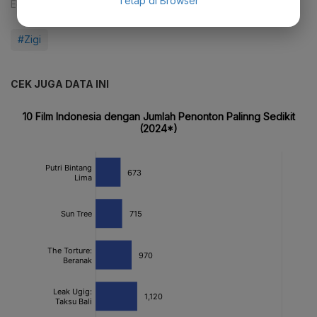
Tetap di Browser
Editor:
Indriane Daradila M D
#Zigi
CEK JUGA DATA INI