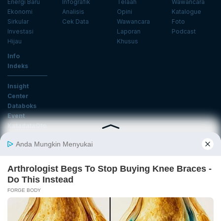
Energi Baru
Infografik
Telaah
Wawancara
Ekonomi
Analisis
Opini
Katalogue
Sirkular
Cek Data
Wawancara
Foto
Investasi
Laporan
Podcast
Hijau
Khusus
Info
Indeks
Insight
Center
Databoks
Event
KatadataOto
Langganan Newsletter
Email
Daftar
Ikuti Kami