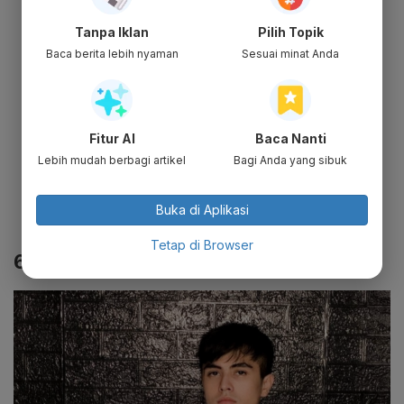
Nama Panggung: Randa Septian
Tempat, Tanggal Lahir: Medan, 21
Tanpa Iklan
Pilih Topik
September 1994
Baca berita lebih nyaman
Sesuai minat Anda
Umur: 27 Tahun
Agama: Islam
Profesi: Aktor
Fitur AI
Baca Nanti
Akun Instagram: @randaseptian
Lebih mudah berbagi artikel
Bagi Anda yang sibuk
Akun Twitter: @randaseptian
Akun YouTube: -
Buka di Aplikasi
Akun TikTok: -
Tetap di Browser
6. Pacar Randa Septian