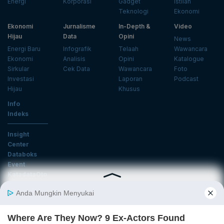
Energi
Korporasi
Gadget
Istilah
Teknologi
Ekonomi
Ekonomi
Jurnalisme
In-Depth &
Video
Hijau
Data
Opini
News
Energi Baru
Infografik
Telaah
Wawancara
Ekonomi
Analisis
Opini
Katalogue
Sirkular
Cek Data
Wawancara
Foto
Investasi
Laporan
Podcast
Hijau
Khusus
Info
Indeks
Insight
Center
Databoks
Event
KatadataOto
Langganan Newsletter
Email
Daftar