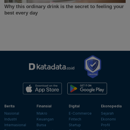
Berita
Finansial
Digital
Ekonopedia
Nasional
Makro
E-Commerce
Sejarah
Industri
Keuangan
Fintech
Ekonomi
Internasional
Bursa
Startup
Profil