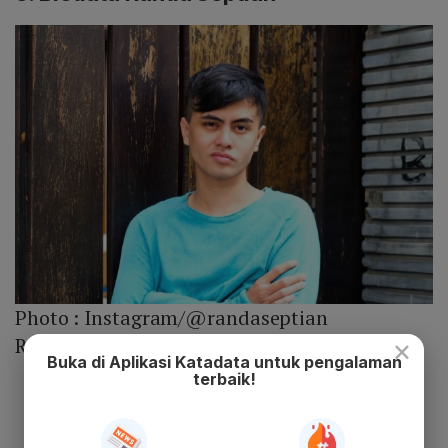
Photo :
Instagram/@randaseptian
×
Randa Septian
Buka di Aplikasi Katadata untuk pengalaman
terbaik!
Nama Lengkap: Muhammad Randa
Septian