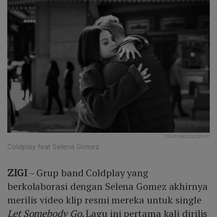
YOUTUBE/COLDPLAY
Coldplay feat Selena Gomez
ZIGI
– Grup band Coldplay yang
berkolaborasi dengan Selena Gomez akhirnya
merilis video klip resmi mereka untuk single
Let Somebody Go
. Lagu ini pertama kali dirilis