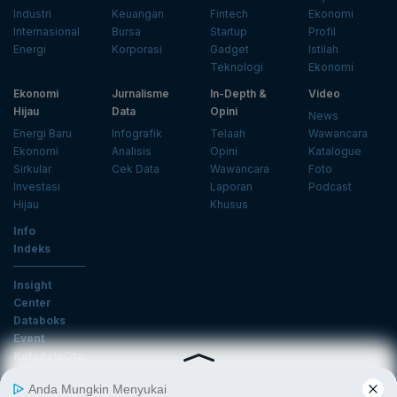
Industri
Keuangan
Fintech
Ekonomi
Internasional
Bursa
Startup
Profil
Energi
Korporasi
Gadget
Istilah
Teknologi
Ekonomi
Ekonomi
Jurnalisme
In-Depth &
Video
Hijau
Data
Opini
News
Energi Baru
Infografik
Telaah
Wawancara
Ekonomi
Analisis
Opini
Katalogue
Sirkular
Cek Data
Wawancara
Foto
Investasi
Laporan
Podcast
Hijau
Khusus
Info
Indeks
Insight
Center
Databoks
Event
KatadataOto