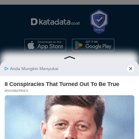
Berita
Finansial
Digital
Ekonopedia
Nasional
Makro
E-Commerce
Sejarah
Industri
Keuangan
Fintech
Ekonomi
Internasional
Bursa
Startup
Profil
Energi
Korporasi
Gadget
Istilah
Teknologi
Ekonomi
Ekonomi
Jurnalisme
In-Depth &
Video
Hijau
Data
Opini
News
Energi Baru
Infografik
Telaah
Wawancara
Ekonomi
Analisis
Opini
Katalogue
Sirkular
Cek Data
Wawancara
Foto
Investasi
Laporan
Podcast