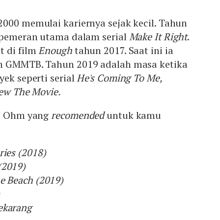
2000 memulai kariernya sejak kecil. Tahun
i pemeran utama dalam serial
Make It Right
.
t di film
Enough
tahun 2017. Saat ini ia
ah GMMTB. Tahun 2019 adalah masa ketika
ek seperti serial
He's Coming To Me,
ew The Movie.
al Ohm yang
recomended
untuk kamu
ries (2018)
(2019)
he Beach (2019)
ekarang