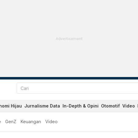
Advertisement
nomi Hijau
Jurnalisme Data
In-Depth & Opini
Otomotif
Video
e
GenZ
Keuangan
Video