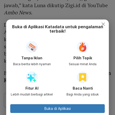
jawab,” kata Luna dikutip Zigi.id di YouTube
Ambo News
.
×
Diketahui bahwa postingan yang dibagikan
Buka di Aplikasi Katadata untuk pengalaman
Aming tersebut adalah potret pertama
terbaik!
kebersamaan Ariel NOAH dan Luna Maya
setelah sekian lama. Meski sudah berpisah
bertahun-tahun silam, Luna dan Ariel masih
Tanpa Iklan
Pilih Topik
kerap dijodoh-jodohkan oleh netizen.
Baca berita lebih nyaman
Sesuai minat Anda
Baca Juga:
Ada Komorbid, Luna Maya Bagikan
Kisah Bisa Sembuh dari Omicron
Fitur AI
Baca Nanti
Lebih mudah berbagi artikel
Bagi Anda yang sibuk
Buka di Aplikasi