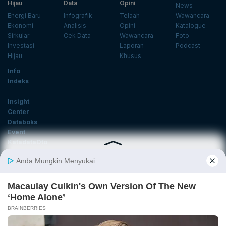
Hijau
Data
Opini
News
Energi Baru
Infografik
Telaah
Wawancara
Ekonomi
Analisis
Opini
Katalogue
Sirkular
Cek Data
Wawancara
Foto
Investasi
Laporan
Podcast
Hijau
Khusus
Info
Indeks
Insight
Center
Databoks
Event
KatadataOto
Langganan Newsletter
Email
Daftar
Ikuti Kami