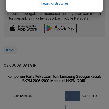
Tetap di Browser
Baca artikel ini lewat aplikasi mobile.
Dapatkan pengalaman membaca lebih nyaman dan nikmati
fitur menarik lainnya lewat aplikasi mobile Katadata.
#Zigi
CEK JUGA DATA INI