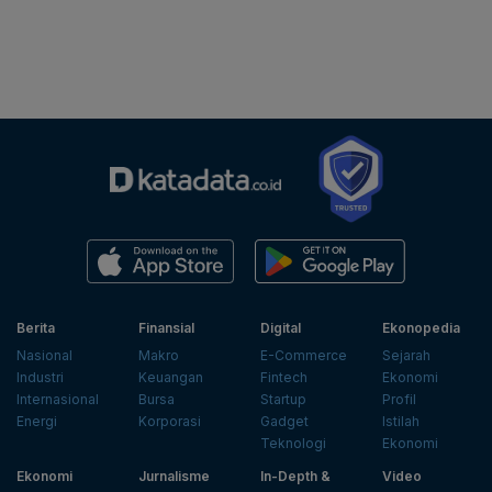
Berita
Finansial
Digital
Ekonopedia
Nasional
Makro
E-Commerce
Sejarah
Industri
Keuangan
Fintech
Ekonomi
Internasional
Bursa
Startup
Profil
Energi
Korporasi
Gadget
Istilah
Teknologi
Ekonomi
Ekonomi
Jurnalisme
In-Depth &
Video