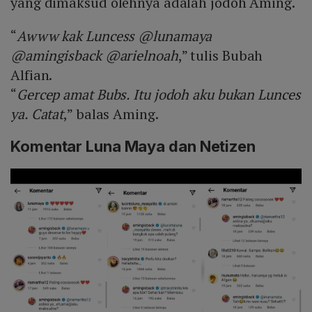
yang dimaksud olehnya adalah jodoh Aming.
“
Awww kak Luncess @lunamaya
@amingisback @arielnoah
,” tulis Bubah
Alfian.
“
Gercep amat Bubs. Itu jodoh aku bukan Lunces
ya. Catat
,” balas Aming.
Komentar Luna Maya dan Netizen