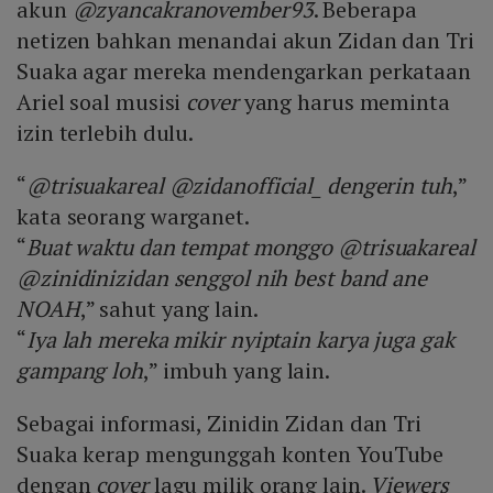
akun
@zyancakranovember93
. Beberapa
netizen bahkan menandai akun Zidan dan Tri
Suaka agar mereka mendengarkan perkataan
Ariel soal musisi
cover
yang harus meminta
izin terlebih dulu.
“
@trisuakareal @zidanofficial_ dengerin tuh
,”
kata seorang warganet.
“
Buat waktu dan tempat monggo @trisuakareal
@zinidinizidan senggol nih best band ane
NOAH
,” sahut yang lain.
“
Iya lah mereka mikir nyiptain karya juga gak
gampang loh
,” imbuh yang lain.
Sebagai informasi, Zinidin Zidan dan Tri
Suaka kerap mengunggah konten YouTube
dengan
cover
lagu milik orang lain.
Viewers