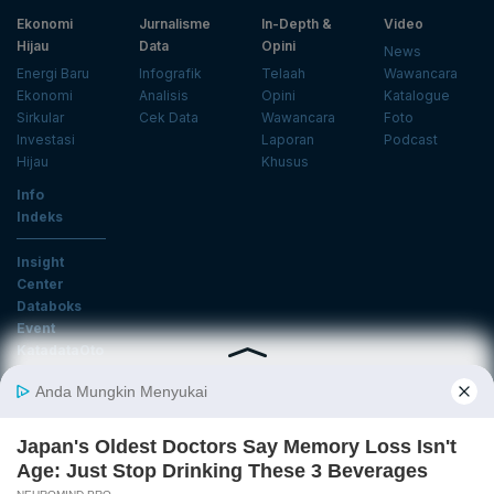
Ekonomi
Jurnalisme
In-Depth &
Video
Hijau
Data
Opini
News
Energi Baru
Infografik
Telaah
Wawancara
Ekonomi
Analisis
Opini
Katalogue
Sirkular
Cek Data
Wawancara
Foto
Investasi
Laporan
Podcast
Hijau
Khusus
Info
Indeks
Insight
Center
Databoks
Event
KatadataOto
Langganan Newsletter
Email
Daftar