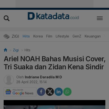
ZIGI
Hits
Korea
Film
Lifestyle
GenZ
Keuangan
Vi
Zigi
Hits
Ariel NOAH Bahas Musisi Cover,
Tri Suaka dan Zidan Kena Sindir
Oleh
Indriane Daradila M D
28 April 2022, 15:14