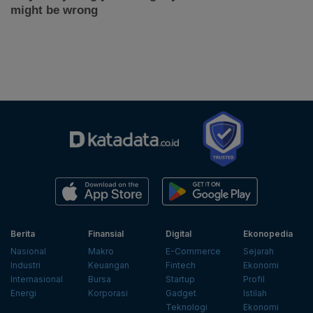
Berita
Finansial
Digital
Ekonopedia
Nasional
Makro
E-Commerce
Sejarah
Industri
Keuangan
Fintech
Ekonomi
Internasional
Bursa
Startup
Profil
Energi
Korporasi
Gadget
Istilah
Teknologi
Ekonomi