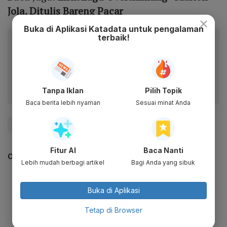
Jola, Ditulis Bareng Pacar
×
Buka di Aplikasi Katadata untuk pengalaman
terbaik!
Baca artikel ini lewat aplikasi mobile.
Dapatkan pengalaman membaca lebih nyaman dan nikmati
fitur menarik lainnya lewat aplikasi mobile Katadata.
Tanpa Iklan
Pilih Topik
Baca berita lebih nyaman
Sesuai minat Anda
#Zigi
Fitur AI
Baca Nanti
CEK JUGA DATA INI
Lebih mudah berbagi artikel
Bagi Anda yang sibuk
Buka di Aplikasi
Tetap di Browser