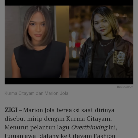
INSTAGRAM
Kurma Citayam dan Marion Jola
ZIGI
– Marion Jola bereaksi saat dirinya
disebut mirip dengan Kurma Citayam.
Menurut pelantun lagu
Overthinking
ini,
tujuan awal datang ke Citayam Fashion