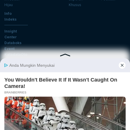
Hijau
Khusus
Info
Indeks
Insight
Center
Databoks
Event
KatadataOto
Langganan Newsletter
Email
Daftar
Ikuti Kami
Tentang Katadata
Advertising
Karier
Pedoman Media Siber
Kebijakan Privasi
Disclaimer
Hubungi Kami