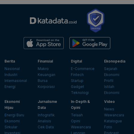
Berita
Finansial
Digital
Ekonopedia
Nasional
Makro
E-Commerce
Sejarah
Industri
Keuangan
Fintech
Ekonomi
Internasional
Bursa
Startup
Profil
Energi
Korporasi
Gadget
Istilah
Teknologi
Ekonomi
Ekonomi
Jurnalisme
In-Depth &
Video
Hijau
Data
Opini
News
Energi Baru
Infografik
Telaah
Wawancara
Ekonomi
Analisis
Opini
Katalogue
Sirkular
Cek Data
Wawancara
Foto
Investasi
Laporan
Podcast