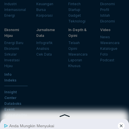
Industri
Keuangan
Fintech
Ekonomi
Internasional
Bursa
Startup
Profil
Energi
Korporasi
Gadget
Istilah
Teknologi
Ekonomi
Ekonomi
Jurnalisme
In-Depth &
Video
Hijau
Data
Opini
News
Energi Baru
Infografik
Telaah
Wawancara
Ekonomi
Analisis
Opini
Katalogue
Sirkular
Cek Data
Wawancara
Foto
Investasi
Laporan
Podcast
Hijau
Khusus
Info
Indeks
Insight
Center
Databoks
Event
KatadataOto