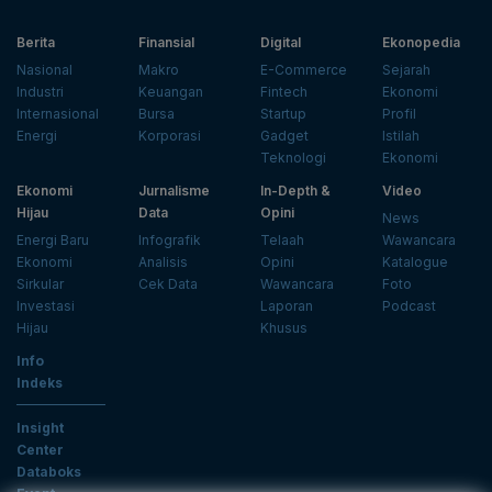
Berita
Finansial
Digital
Ekonopedia
Nasional
Makro
E-Commerce
Sejarah
Industri
Keuangan
Fintech
Ekonomi
Internasional
Bursa
Startup
Profil
Energi
Korporasi
Gadget
Istilah
Teknologi
Ekonomi
Ekonomi
Jurnalisme
In-Depth &
Video
Hijau
Data
Opini
News
Energi Baru
Infografik
Telaah
Wawancara
Ekonomi
Analisis
Opini
Katalogue
Sirkular
Cek Data
Wawancara
Foto
Investasi
Laporan
Podcast
Hijau
Khusus
Info
Indeks
Insight
Center
Databoks