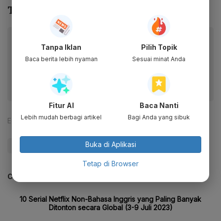
Tree - V BTS, OST Our Beloved Summer
Baca artikel ini lewat aplikasi mobile.
Tanpa Iklan
Pilih Topik
Dapatkan pengalaman membaca lebih nyaman dan nikmati
Baca berita lebih nyaman
Sesuai minat Anda
fitur menarik lainnya lewat aplikasi mobile Katadata.
Fitur AI
Baca Nanti
Lebih mudah berbagi artikel
Bagi Anda yang sibuk
Editor:
Maria Margaretha
Buka di Aplikasi
#Zigi
Tetap di Browser
CEK JUGA DATA INI