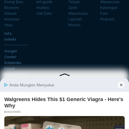
Energi Baru
Infografik
Telaah
Wawancara
Ekonomi
Analisis
Opini
Katalogue
Sirkular
Cek Data
Wawancara
Foto
Investasi
Laporan
Podcast
Hijau
Khusus
Info
Indeks
Insight
Center
Databoks
Event
KatadataOto
Langganan Newsletter
Email
Daftar
Ikuti Kami