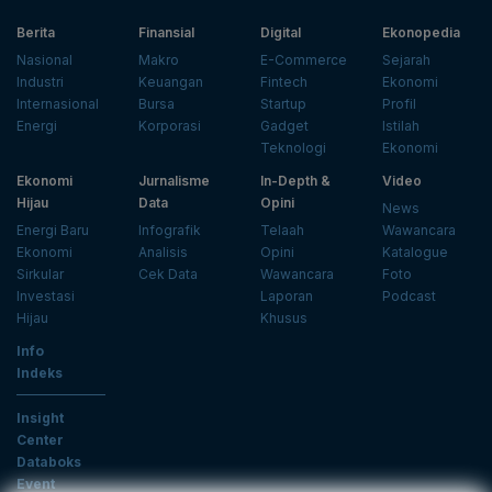
Berita
Finansial
Digital
Ekonopedia
Nasional
Makro
E-Commerce
Sejarah
Industri
Keuangan
Fintech
Ekonomi
Internasional
Bursa
Startup
Profil
Energi
Korporasi
Gadget
Istilah
Teknologi
Ekonomi
Ekonomi
Jurnalisme
In-Depth &
Video
Hijau
Data
Opini
News
Energi Baru
Infografik
Telaah
Wawancara
Ekonomi
Analisis
Opini
Katalogue
Sirkular
Cek Data
Wawancara
Foto
Investasi
Laporan
Podcast
Hijau
Khusus
Info
Indeks
Insight
Center
Databoks
Event