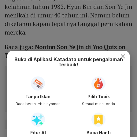
kelahiran tahun 1982. Hyun Bin dan Son Ye Jin
menikah di umur 40 tahun ini. Namun belum
diketahui kapan tepatnya tanggal pernikahan
mereka.
Baca juga:
Nonton Son Ye Jin di Yoo Quiz on
×
The Block, Hyun Bin Cinta Pertama?
Buka di Aplikasi Katadata untuk pengalaman
terbaik!
Baca artikel ini lewat aplikasi mobile.
Dapatkan pengalaman membaca lebih nyaman dan nikmati
fitur menarik lainnya lewat aplikasi mobile Katadata.
Tanpa Iklan
Pilih Topik
Baca berita lebih nyaman
Sesuai minat Anda
#Zigi
Fitur AI
Baca Nanti