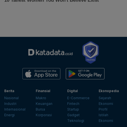
Berita
Finansial
Digital
Ekonopedia
Nasional
Makro
E-Commerce
Sejarah
Industri
Keuangan
Fintech
Ekonomi
Internasional
Bursa
Startup
Profil
Energi
Korporasi
Gadget
Istilah
Teknologi
Ekonomi