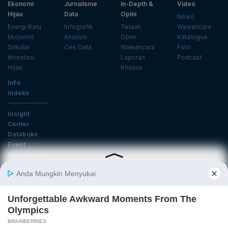
Ekonomi
Jurnalisme
In-Depth &
Video
Hijau
Data
Opini
News
Energi Baru
Infografik
Telaah
Wawancara
Ekonomi
Analisis
Opini
Katalogue
Sirkular
Cek Data
Wawancara
Foto
Investasi
Laporan
Podcast
Hijau
Khusus
Info
Indeks
Insight
Center
Databoks
Event
KatadataOto
Langganan Newsletter
Email
Daftar
Ikuti Kami