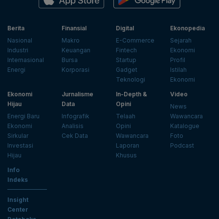
Berita
Finansial
Digital
Ekonopedia
Nasional
Makro
E-Commerce
Sejarah
Industri
Keuangan
Fintech
Ekonomi
Internasional
Bursa
Startup
Profil
Energi
Korporasi
Gadget
Istilah
Teknologi
Ekonomi
Ekonomi
Jurnalisme
In-Depth &
Video
Hijau
Data
Opini
News
Energi Baru
Infografik
Telaah
Wawancara
Ekonomi
Analisis
Opini
Katalogue
Sirkular
Cek Data
Wawancara
Foto
Investasi
Laporan
Podcast
Hijau
Khusus
Info
Indeks
Insight
Center