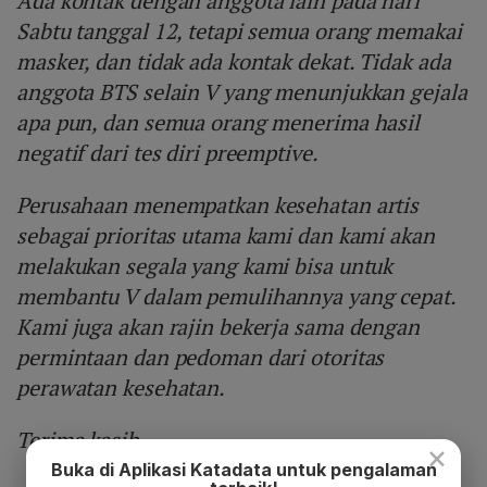
Ada kontak dengan anggota lain pada hari
Sabtu tanggal 12, tetapi semua orang memakai
masker, dan tidak ada kontak dekat. Tidak ada
anggota BTS selain V yang menunjukkan gejala
apa pun, dan semua orang menerima hasil
negatif dari tes diri preemptive.
Perusahaan menempatkan kesehatan artis
sebagai prioritas utama kami dan kami akan
melakukan segala yang kami bisa untuk
membantu V dalam pemulihannya yang cepat.
Kami juga akan rajin bekerja sama dengan
permintaan dan pedoman dari otoritas
perawatan kesehatan.
Terima kasih.
×
Buka di Aplikasi Katadata untuk pengalaman