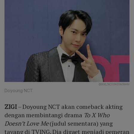
@DO0_NCT/INSTAGRAM
Doyoung NCT
ZIGI
– Doyoung NCT akan comeback akting
dengan membintangi drama
To X Who
Doesn’t Love Me
(judul sementara) yang
tayang di TVING. Dia digaet menjadi pemeran