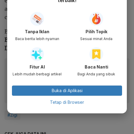
episodenya belum dikonfirmasi. Proyek
terbaik!
akting ini akan menandakan sebagai
comeback Doyoung NCT sebagai aktor.
Baca Juga:
Alasan Drama Jaehyun NCT
Tanpa Iklan
Pilih Topik
Bungee Jumping of Their Own Batal
Baca berita lebih nyaman
Sesuai minat Anda
Diproduksi
Baca artikel ini lewat aplikasi mobile.
Fitur AI
Baca Nanti
Lebih mudah berbagi artikel
Bagi Anda yang sibuk
Dapatkan pengalaman membaca lebih nyaman dan nikmati
fitur menarik lainnya lewat aplikasi mobile Katadata.
Buka di Aplikasi
Tetap di Browser
#Zigi
CEK JUGA DATA INI