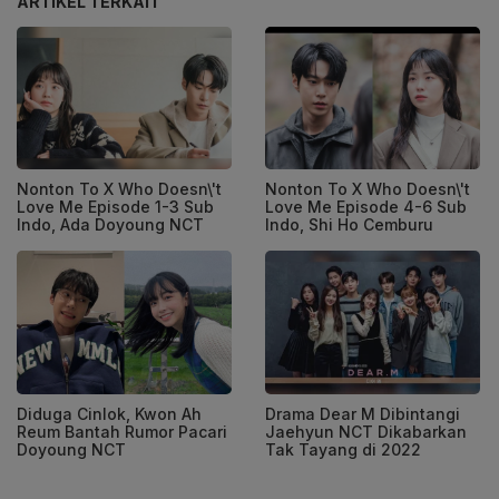
ARTIKEL TERKAIT
Nonton To X Who Doesn\'t
Nonton To X Who Doesn\'t
Love Me Episode 1-3 Sub
Love Me Episode 4-6 Sub
Indo, Ada Doyoung NCT
Indo, Shi Ho Cemburu
Diduga Cinlok, Kwon Ah
Drama Dear M Dibintangi
Reum Bantah Rumor Pacari
Jaehyun NCT Dikabarkan
Doyoung NCT
Tak Tayang di 2022