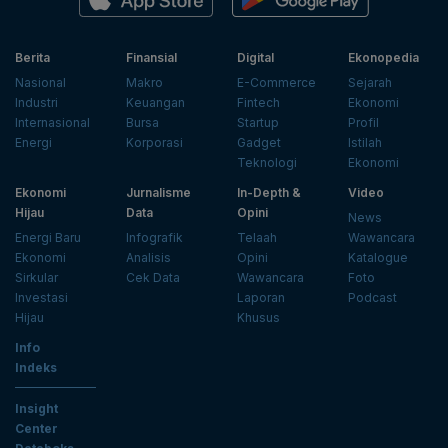
Berita
Finansial
Digital
Ekonopedia
Nasional
Makro
E-Commerce
Sejarah
Industri
Keuangan
Fintech
Ekonomi
Internasional
Bursa
Startup
Profil
Energi
Korporasi
Gadget
Istilah
Teknologi
Ekonomi
Ekonomi
Jurnalisme
In-Depth &
Video
Hijau
Data
Opini
News
Energi Baru
Infografik
Telaah
Wawancara
Ekonomi
Analisis
Opini
Katalogue
Sirkular
Cek Data
Wawancara
Foto
Investasi
Laporan
Podcast
Hijau
Khusus
Info
Indeks
Insight
Center