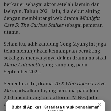
berkarier sebagai aktor setelah Jaemin dan
Jaehyun. Tahun 2021 lalu, dia debut akting
dengan membintangi web drama
Midnight
Cafe 3: The Curious Stalker
sebagai pemeran
utama.
Selain itu, adik kandung Gong Myung ini juga
telah menunjukkan kemampuan berakting
sekaligus menyanyinya dalam drama musikal
Marie Antoinette
yang rampung pada
September 2021.
Sementara itu, drama
To X Who Doesn’t Love
Me
dijadwalkan tayang perdana pada Juni
2020 mendatang di platform TVING. Judul
×
drama masih bisa berganti dan total
Buka di Aplikasi Katadata untuk pengalaman