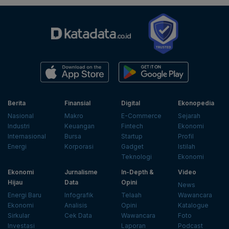
Berita
Finansial
Digital
Ekonopedia
Nasional
Makro
E-Commerce
Sejarah
Industri
Keuangan
Fintech
Ekonomi
Internasional
Bursa
Startup
Profil
Energi
Korporasi
Gadget
Istilah
Teknologi
Ekonomi
Ekonomi
Jurnalisme
In-Depth &
Video
Hijau
Data
Opini
News
Energi Baru
Infografik
Telaah
Wawancara
Ekonomi
Analisis
Opini
Katalogue
Sirkular
Cek Data
Wawancara
Foto
Investasi
Laporan
Podcast