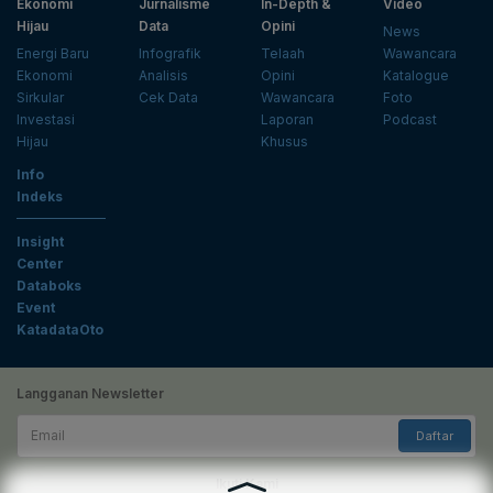
Ekonomi
Jurnalisme
In-Depth &
Video
Hijau
Data
Opini
News
Energi Baru
Infografik
Telaah
Wawancara
Ekonomi
Analisis
Opini
Katalogue
Sirkular
Cek Data
Wawancara
Foto
Investasi
Laporan
Podcast
Hijau
Khusus
Info
Indeks
Insight
Center
Databoks
Event
KatadataOto
Langganan Newsletter
Email
Daftar
Ikuti Kami