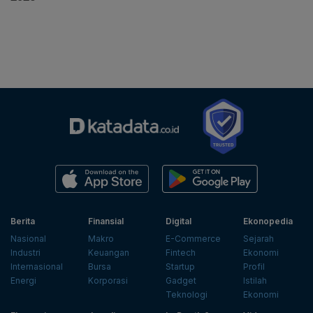
Berita
Finansial
Digital
Ekonopedia
Nasional
Makro
E-Commerce
Sejarah
Industri
Keuangan
Fintech
Ekonomi
Internasional
Bursa
Startup
Profil
Energi
Korporasi
Gadget
Istilah
Teknologi
Ekonomi