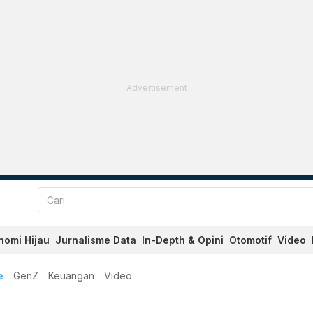
Advertisement
nomi Hijau
Jurnalisme Data
In-Depth & Opini
Otomotif
Video
e
GenZ
Keuangan
Video