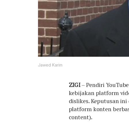
Jawed Karim
ZIGI
– Pendiri YouTube
kebijakan platform vi
dislikes. Keputusan in
platform konten berba
content).