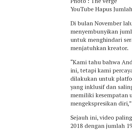
Photo :
The Verge
YouTube Hapus Jumlah 
Di bulan November la
menyembunyikan jumlah
untuk menghindari sera
menjatuhkan kreator.
“Kami tahu bahwa And
ini, tetapi kami perca
dilakukan untuk platf
yang inklusif dan sal
memiliki kesempatan 
mengekspresikan diri,
Sejauh ini, video pali
2018 dengan jumlah 19,6