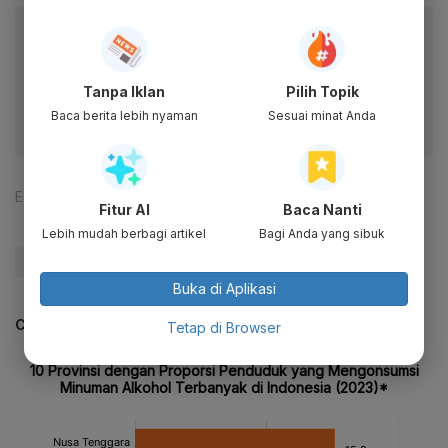
Baca artikel ini lewat aplikasi mobile.
Dapatkan pengalaman membaca lebih nyaman dan nikmati
fitur menarik lainnya lewat aplikasi mobile Katadata.
Tanpa Iklan
Pilih Topik
Baca berita lebih nyaman
Sesuai minat Anda
Editor:
Indriane Daradila M D
Fitur AI
Baca Nanti
Lebih mudah berbagi artikel
Bagi Anda yang sibuk
#Zigi
Buka di Aplikasi
CEK JUGA DATA INI
Tetap di Browser