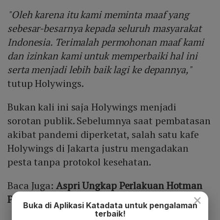
"Oleh karena itu kami meminta maaf yang
sebesar-besarnya kepada seluruh masyarakat
Indonesia. Terimalah permohonan maaf kami
dan izinkan kami untuk memperbaiki hal ini
serta menjadi lebih baik lagi ke depannya,"
tutup Holywings.
Bukan kali ini saja Holywings menjadi
sorotan publik. Sebelumnya saat pembatasan
akibat pandemi diperketat, salah satu kafe
Holywings di Jakarta justru mengadakan
pesta tanpa protokol kesehatan.
Baca Juga:
Aspri Ungkap Perlakuan Hotman
×
Paris, Digaji Lebih dari Rp50 Juta?
Buka di Aplikasi Katadata untuk pengalaman
terbaik!