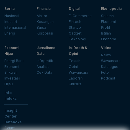
Berita
Finansial
Digital
Ekonopedia
Nasional
Makro
E-Commerce
Sejarah
Industri
Keuangan
Fintech
Ekonomi
Internasional
Bursa
Startup
Profil
Energi
Korporasi
Gadget
Istilah
Teknologi
Ekonomi
Ekonomi
Jurnalisme
In-Depth &
Video
Hijau
Data
Opini
News
Energi Baru
Infografik
Telaah
Wawancara
Ekonomi
Analisis
Opini
Katalogue
Sirkular
Cek Data
Wawancara
Foto
Investasi
Laporan
Podcast
Hijau
Khusus
Info
Indeks
Insight
Center
Databoks
Event