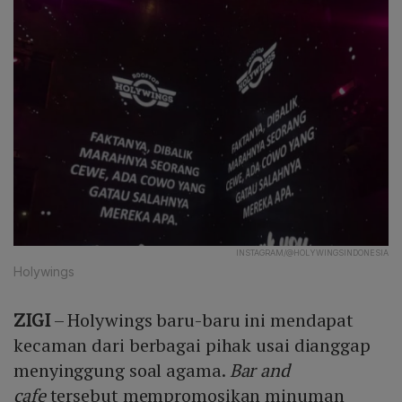
INSTAGRAM/@HOLYWINGSINDONESIA
Holywings
ZIGI
– Holywings baru-baru ini mendapat
kecaman dari berbagai pihak usai dianggap
menyinggung soal agama.
Bar and
cafe
tersebut mempromosikan minuman