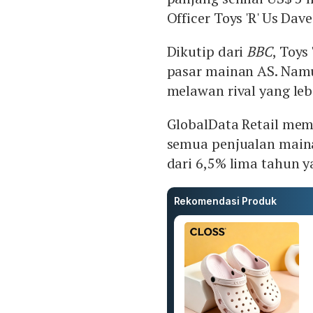
Officer Toys 'R' Us Dav
Dikutip dari
BBC
, Toys
pasar mainan AS. Namu
melawan rival yang leb
GlobalData Retail mem
semua penjualan maina
dari 6,5% lima tahun y
Rekomendasi Produk