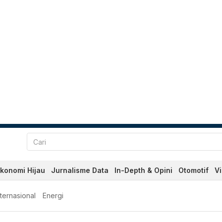
konomi Hijau
Jurnalisme Data
In-Depth & Opini
Otomotif
V
nternasional
Energi