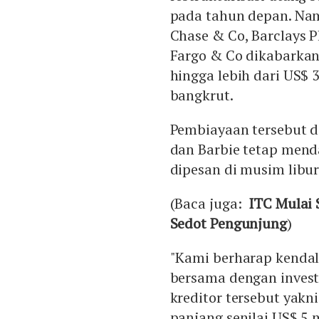
pada tahun depan. Nam
Chase & Co, Barclays P
Fargo & Co dikabarka
hingga lebih dari US$ 3
bangkrut.
Pembiayaan tersebut d
dan Barbie tetap men
dipesan di musim libur
(Baca juga:
ITC Mulai 
Sedot Pengunjung
)
"Kami berharap kendala
bersama dengan invest
kreditor tersebut yakn
panjang senilai US$ 5 m