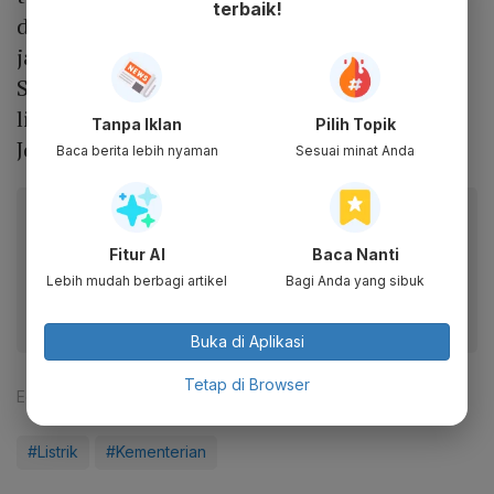
terbaik!
dalam RUPTL kali ini, PLN akan membangun
jaringan transmisi baru sepanjang 500 kv di
Sumatera. "Jadi tidak masalah Pembangkit
listrik mau di bangun di mana saja," kata
Tanpa Iklan
Pilih Topik
Jonan.
Baca berita lebih nyaman
Sesuai minat Anda
Baca artikel ini lewat aplikasi mobile.
Dapatkan pengalaman membaca lebih nyaman dan nikmati
Fitur AI
Baca Nanti
fitur menarik lainnya lewat aplikasi mobile Katadata.
Lebih mudah berbagi artikel
Bagi Anda yang sibuk
Buka di Aplikasi
Tetap di Browser
Editor:
Arnold Sirait
#Listrik
#Kementerian