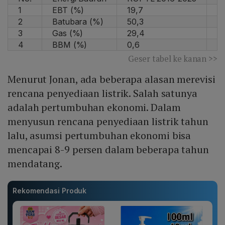
1
EBT (%)
19,7
2
2
Batubara (%)
50,3
5
3
Gas (%)
29,4
2
4
BBM (%)
0,6
0
Geser tabel ke kanan >>
Menurut Jonan, ada beberapa alasan merevisi
rencana penyediaan listrik. Salah satunya
adalah pertumbuhan ekonomi. Dalam
menyusun rencana penyediaan listrik tahun
lalu, asumsi pertumbuhan ekonomi bisa
mencapai 8-9 persen dalam beberapa tahun
mendatang.
Rekomendasi Produk