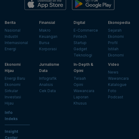
Berita
Finansial
Digital
Ekonopedia
Nasional
Makro
E-Commerce
Sejarah
Industri
Keuangan
Fintech
Ekonomi
Internasional
Bursa
Startup
Profil
Energi
Korporasi
Gadget
Istilah
Teknologi
Ekonomi
Ekonomi
Jurnalisme
In-Depth &
Video
Hijau
Data
Opini
News
Energi Baru
Infografik
Telaah
Wawancara
Ekonomi
Analisis
Opini
Katalogue
Sirkular
Cek Data
Wawancara
Foto
Investasi
Laporan
Podcast
Hijau
Khusus
Info
Indeks
Insight
Center