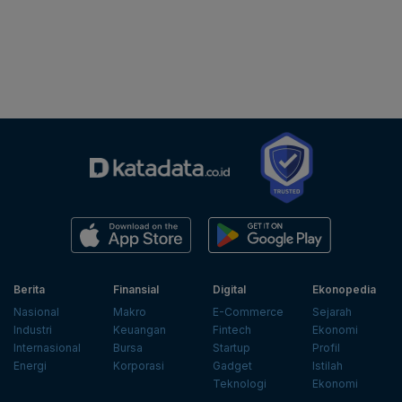
Berita
Finansial
Digital
Ekonopedia
Nasional
Makro
E-Commerce
Sejarah
Industri
Keuangan
Fintech
Ekonomi
Internasional
Bursa
Startup
Profil
Energi
Korporasi
Gadget
Istilah
Teknologi
Ekonomi