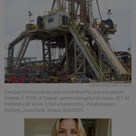
ANTARA FOTO/M IBNU CHAZAR
Petugas berkomunikasi saat memeriksa Rig (alat pengebor)
elektrik D-1500E di Daerah operasi pengeboran sumur JST-A2
Pertamina EP Asset 3, Desa kalentambo, Pusakanagara,
Subang, Jawa Barat, Selasa (4/2/2020).