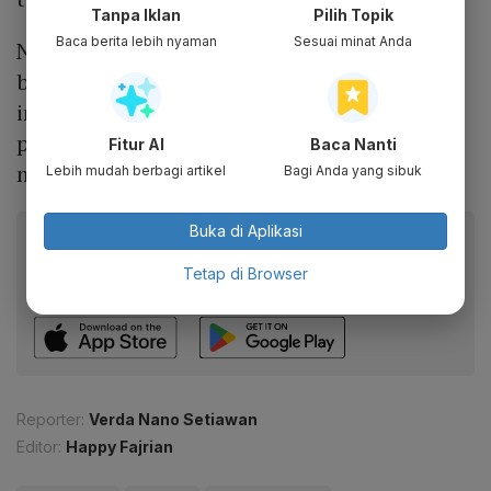
Tanpa Iklan
Pilih Topik
Baca berita lebih nyaman
Sesuai minat Anda
Namun demikian, Pertamina dituntut untuk
bisa menentukan dan menaikan batasan
investasi yang dapat dilakukan di anak
perusahaan sesegera mungkin. Hal ini guna
Fitur AI
Baca Nanti
memperlancar kegiatan yang dibutuhkan.
Lebih mudah berbagi artikel
Bagi Anda yang sibuk
Buka di Aplikasi
Baca artikel ini lewat aplikasi mobile.
Dapatkan pengalaman membaca lebih nyaman dan nikmati
Tetap di Browser
fitur menarik lainnya lewat aplikasi mobile Katadata.
Reporter:
Verda Nano Setiawan
Editor:
Happy Fajrian