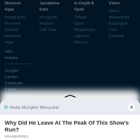
Ekonomi
Jurnalisme
In-Depth &
Video
Hijau
Data
Opini
News
Energi Baru
Infografik
Telaah
Wawancara
Ekonomi
Analisis
Opini
Katalogue
Sirkular
Cek Data
Wawancara
Foto
Investasi
Laporan
Podcast
Hijau
Khusus
Info
Indeks
Insight
Center
Databoks
Event
KatadataOto
Langganan Newsletter
Email
Daftar
Ikuti Kami