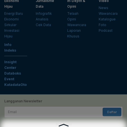
Ekonomi
Jurnalisme
In-Depth &
Video
Hijau
Data
Opini
News
Energi Baru
Infografik
Telaah
Wawancara
Ekonomi
Analisis
Opini
Katalogue
Sirkular
Cek Data
Wawancara
Foto
Investasi
Laporan
Podcast
Hijau
Khusus
Info
Indeks
Insight
Center
Databoks
Event
KatadataOto
Langganan Newsletter
Email
Daftar
Ikuti Kami