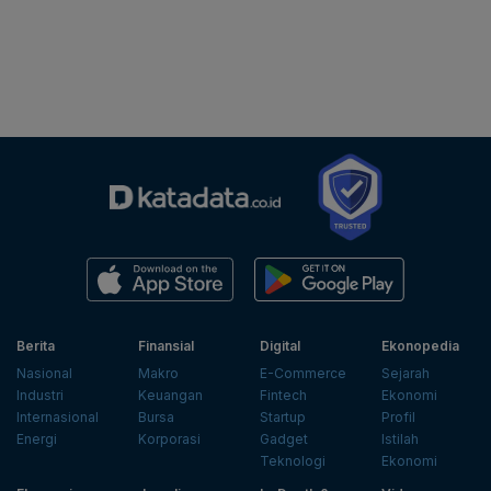
Berita
Finansial
Digital
Ekonopedia
Nasional
Makro
E-Commerce
Sejarah
Industri
Keuangan
Fintech
Ekonomi
Internasional
Bursa
Startup
Profil
Energi
Korporasi
Gadget
Istilah
Teknologi
Ekonomi