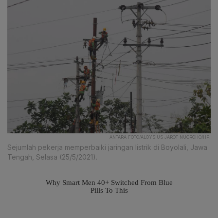
ANTARA FOTO/ALOYSIUS JAROT NUGROHO/HP.
Sejumlah pekerja memperbaiki jaringan listrik di Boyolali, Jawa
Tengah, Selasa (25/5/2021).