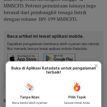
MMSCFD. Potensi permintaan lainnya juga
berasal dari pembangkit tenaga listrik
dengan volume 189-199 MMSCFD.
Baca artikel ini lewat aplikasi mobile.
Dapatkan pengalaman membaca lebih nyaman dan nikmati
fitur menarik lainnya lewat aplikasi mobile Katadata.
×
Buka di Aplikasi Katadata untuk pengalaman
terbaik!
#Produksi Minyak
#Jawa Timur
#SKK Migas
#Update Me
Tanpa Iklan
Pilih Topik
CEK JUGA DATA INI
Baca berita lebih nyaman
Sesuai minat Anda