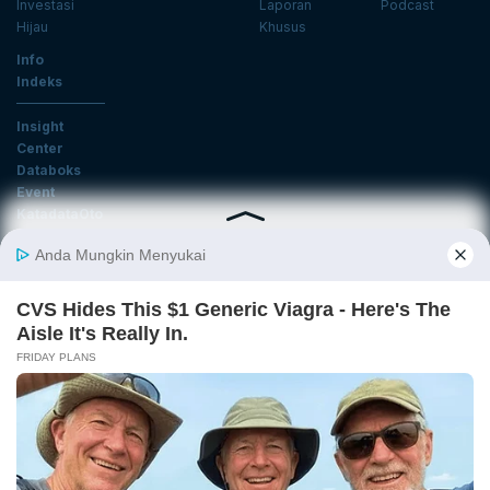
Investasi
Laporan
Podcast
Hijau
Khusus
Info
Indeks
Insight
Center
Databoks
Event
KatadataOto
Langganan Newsletter
Email
Daftar
Ikuti Kami
Tentang Katadata
Advertising
Karier
Pedoman Media Siber
Kebijakan Privasi
Disclaimer
Hubungi Kami