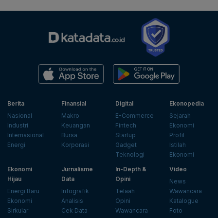
Berita
Finansial
Digital
Ekonopedia
Nasional
Makro
E-Commerce
Sejarah
Industri
Keuangan
Fintech
Ekonomi
Internasional
Bursa
Startup
Profil
Energi
Korporasi
Gadget
Istilah
Teknologi
Ekonomi
Ekonomi
Jurnalisme
In-Depth &
Video
Hijau
Data
Opini
News
Energi Baru
Infografik
Telaah
Wawancara
Ekonomi
Analisis
Opini
Katalogue
Sirkular
Cek Data
Wawancara
Foto